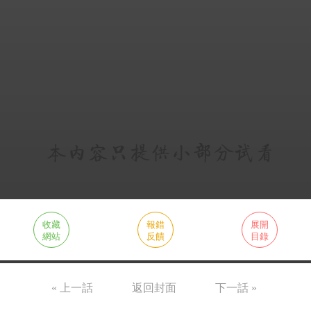
收藏
報錯
展開
網站
反饋
目錄
« 上一話
返回封面
下一話 »