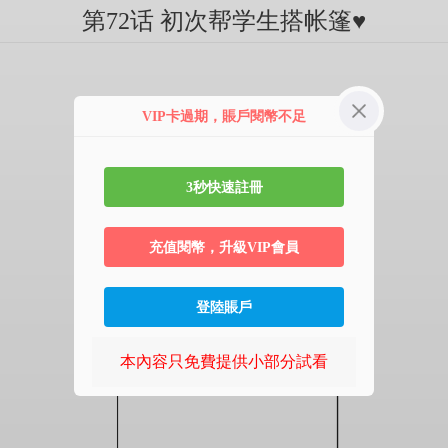
第72话 初次帮学生搭帐篷♥
VIP卡過期，賬戶閱幣不足
3秒快速註冊
充值閱幣，升級VIP會員
登陸賬戶
本內容只免費提供小部分試看