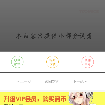
收藏
報錯
展開
網站
反饋
目錄
« 上一話
返回封面
下一話 »