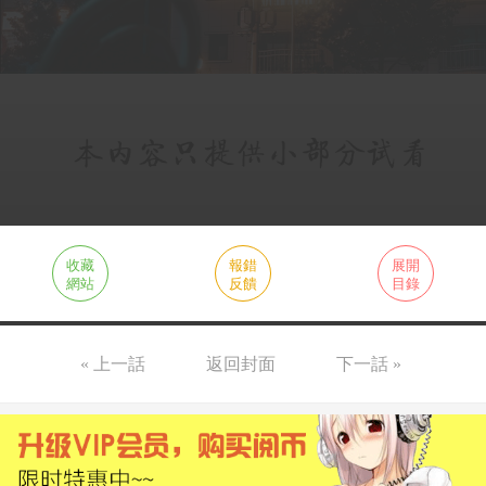
收藏
報錯
展開
網站
反饋
目錄
« 上一話
返回封面
下一話 »