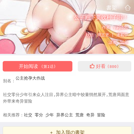
書架
公主殿下要收种子啦！
作者：
yagdon
狀態：
周五更 |
連載中
讀者：
成年
开始阅读
好看
(第1话)
(800)
公主抢孕大作战
别名：
社交零分少年引来众人注目,异界公主暗中较量悄然展开,荒唐局面意
外带来奇异冒险
相关推荐：
社交
零分
少年
异界公主
荒唐
奇异
冒险
+ 加入我の書架